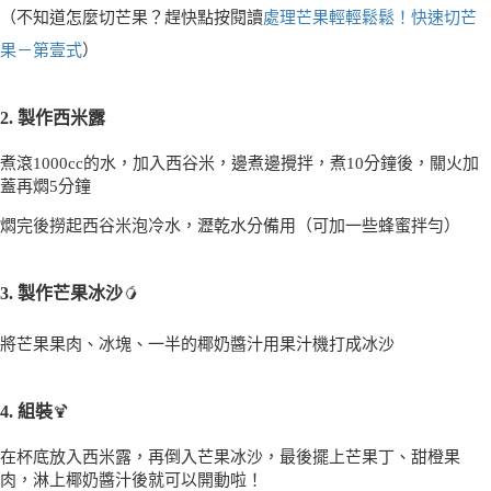
（不知道怎麼切芒果？趕快點按閱讀
處理芒果輕輕鬆鬆！快速切芒
果－第壹式
）
2. 製作西米露
煮滾1000cc的水，加入西谷米，邊煮邊攪拌，煮10分鐘後，關火加
蓋再燜5分鐘
燜完後撈起西谷米泡冷水，瀝乾水分備用（可加一些蜂蜜拌勻）
3. 製作芒果冰沙
🥭
將芒果果肉、冰塊、一半的椰奶醬汁用果汁機打成冰沙
4. 組裝
🍹
在杯底放入西米露，再倒入芒果冰沙，最後擺上芒果丁、甜橙果
肉，淋上椰奶醬汁後就可以開動啦！