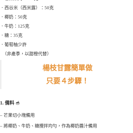
．
西谷米（西米露）：50克
．
椰奶：50克
．
牛奶：125克
．
糖：35克
．
葡萄柚少許
（非產季，以甜橙代替）
楊枝甘露簡單做
只要４步驟！
1. 備料
🥣
– 芒果切小塊備用
– 將椰奶、牛奶、糖攪拌均勻，作為椰奶醬汁備用