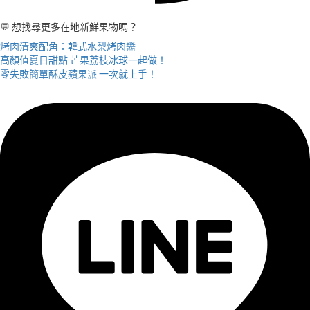
💬 想找尋更多在地新鮮果物嗎？
烤肉清爽配角：韓式水梨烤肉醬
高顏值夏日甜點 芒果荔枝冰球一起做！
零失敗簡單酥皮蘋果派 一次就上手！