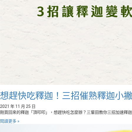
想趕快吃釋迦！三招催熟釋迦小
2021 年 11 月 25 日
剛買回來的釋迦「頂叩叩」，想趕快吃怎麼辦？三輩田教你三招加速釋迦
閱讀更多 »