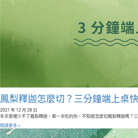
鳳梨釋迦怎麼切？三分鐘端上桌
2021 年 12 月 28 日
冬天家裡少不了鳳梨釋迦，第一次吃的你，不知道怎麼切鳳梨釋迦嗎？三
閱讀更多 »