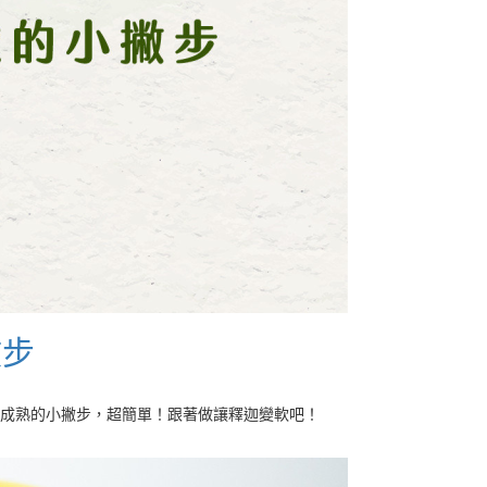
撇步
成熟的小撇步，超簡單！跟著做讓釋迦變軟吧！