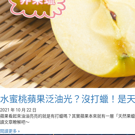
水蜜桃蘋果泛油光？沒打蠟！是
2021 年 10 月 22 日
蘋果看起來油油亮亮的就是有打蠟嗎？其實蘋果本來就有一層「天然果蠟
讀文章瞭解吧～
閱讀更多 »