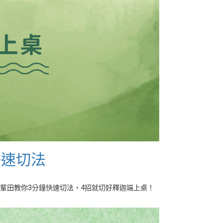
快速切法
輩田教你3分鐘快速切法，4招就切好釋迦端上桌！